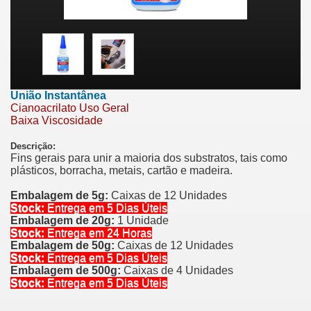
União Instantânea
Cianoacrilato Uso Geral
Baixa Viscosidade
Descriçã
o
:
Fins gerais para unir a maioria dos substratos, tais como
plásticos, borracha, metais, cartão e madeira.
Embalagem de 5g:
Caixas de 12 Unidades
Stock:
Entrega em 5 Dias Úteis
Embalagem de 20g:
1 Unidade
Stock:
Entrega em 24 Horas
Embalagem de 50g:
Caixas de 12 Unidades
Stock:
Entrega em 5 Dias Úteis
Embalagem de 500g:
Caixas de 4 Unidades
Stock:
Entrega em 5 Dias Úteis