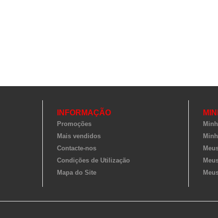
INFORMAÇÃO
MIN
Promoções
Minh
Mais vendidos
Minh
Contacte-nos
Meus
Condições de Utilização
Meus
Mapa do Site
Meus