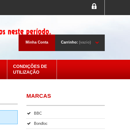
Minha Conta
Carrinho:
(vazio)
CONDIÇÕES DE
UTILIZAÇÃO
MARCAS
BBC
Bondloc