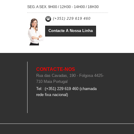
SEG. A SEX. 9H00 / 12H30 - 14H00 / 18H30
(+351) 229 619 460
Contacte A Nossa Linha
CONTACTE-NOS
Rua das Cavadas, 190 - Folgosa 4425-
710 Maia Portugal
Tel: :(+351) 229 619 460 (chamada
rede fixa nacional)