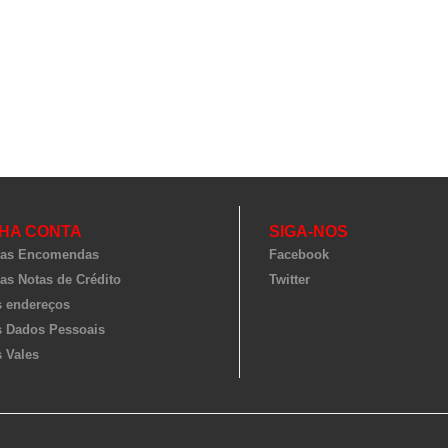
HA CONTA
SIGA-NOS
as Encomendas
Facebook
as Notas de Crédito
Twitter
 endereços
 Dados Pessoais
 Vales